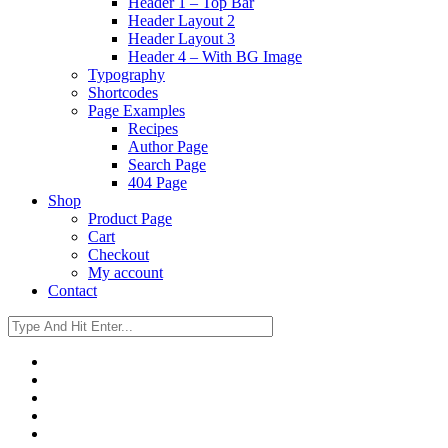
Header 1 – Top Bar
Header Layout 2
Header Layout 3
Header 4 – With BG Image
Typography
Shortcodes
Page Examples
Recipes
Author Page
Search Page
404 Page
Shop
Product Page
Cart
Checkout
My account
Contact