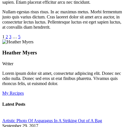
sapien. Etiam placerat efficitur arcu nec tincidunt.
Nullam egestas risus risus. In ac maximus metus. Morbi fermentum
justo quis varius dictum. Cras laoreet dolor sit amet arcu auctor, in
consectetur lectus luctus. Pellentesque luctus est eget sapien luctus,
at convallis diam hendrerit.
1
2
3
…
5
Heather Myers
Writer
Lorem ipsum dolor sit amet, consectetur adipiscing elit. Donec nec
odio nulla. Donec sed eros ut erat finibus pharetra. Vivamus quis
rhoncus felis, ut euismod dolor.
My Recipes
Latest Posts
Artistic Photo Of Asparagus In A Striking Out of A Bag
September 29, 2017