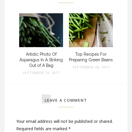
 Fish
Artistic Photo Of
Top Recipes For
Latest
es,
Asparagus In A Striking
Preparing Green Beans
Tra
reens
Out of A Bag
SEPTEMBER 26, 2017
 2017
SEPTEMBER 29, 2017
SEPT
LEAVE A COMMENT
Your email address will not be published or shared.
Required fields are marked
*