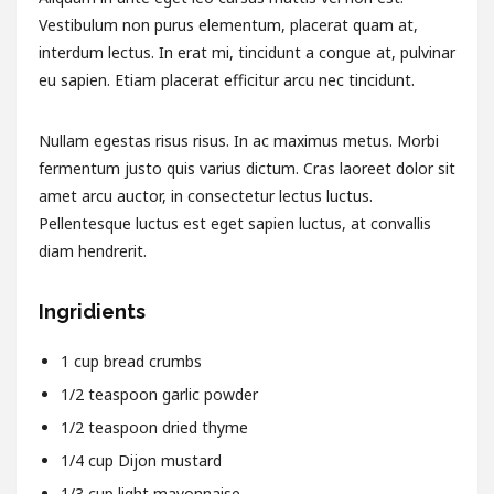
Vestibulum non purus elementum, placerat quam at,
interdum lectus. In erat mi, tincidunt a congue at, pulvinar
eu sapien. Etiam placerat efficitur arcu nec tincidunt.
Nullam egestas risus risus. In ac maximus metus. Morbi
fermentum justo quis varius dictum. Cras laoreet dolor sit
amet arcu auctor, in consectetur lectus luctus.
Pellentesque luctus est eget sapien luctus, at convallis
diam hendrerit.
Ingridients
1
cup
bread crumbs
1/2
teaspoon
garlic powder
1/2
teaspoon
dried thyme
1/4
cup
Dijon mustard
1/3
cup
light mayonnaise