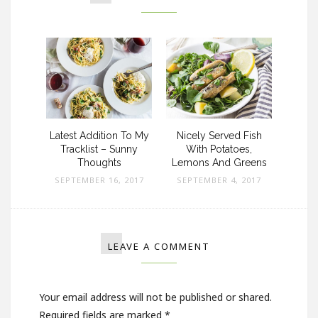
o Of
Latest Addition To My
Nicely Served Fish
Heal
triking
Tracklist – Sunny
With Potatoes,
Thic
ag
Thoughts
Lemons And Greens
SEPT
 2017
SEPTEMBER 16, 2017
SEPTEMBER 4, 2017
LEAVE A COMMENT
Your email address will not be published or shared.
Required fields are marked
*