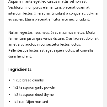
Aliquam in ante eget leo cursus mattis vel non est.
Vestibulum non purus elementum, placerat quam at,
interdum lectus. In erat mi, tincidunt a congue at, pulvinar
eu sapien. Etiam placerat efficitur arcu nec tincidunt.
Nullam egestas risus risus. In ac maximus metus. Morbi
fermentum justo quis varius dictum. Cras laoreet dolor sit
amet arcu auctor, in consectetur lectus luctus.
Pellentesque luctus est eget sapien luctus, at convallis
diam hendrerit.
Ingridients
1
cup
bread crumbs
1/2
teaspoon
garlic powder
1/2
teaspoon
dried thyme
1/4
cup
Dijon mustard