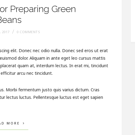
or Preparing Green
Beans
, 2017
0 COMMENTS
cing elit. Donec nec odio nulla. Donec sed eros ut erat
t euismod dolor. Aliquam in ante eget leo cursus mattis
lacerat quam at, interdum lectus. In erat mi, tincidunt
efficitur arcu nec tincidunt.
us. Morbi fermentum justo quis varius dictum. Cras
tur lectus luctus. Pellentesque luctus est eget sapien
AD MORE