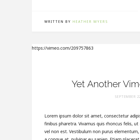
WRITTEN BY
HEATHER MYERS
https://vimeo.com/209757863
Yet Another Vi
SEPTEMBER 22
Lorem ipsum dolor sit amet, consectetur adipis
finibus pharetra. Vivamus quis rhoncus felis, u
vel non est. Vestibulum non purus elementum, p
a congue at, pulvinar eu sapien. Etiam placerat 