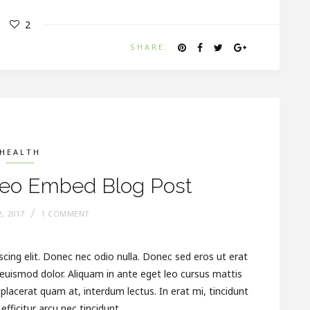
2
SHARE:
HEALTH
meo Embed Blog Post
, 2017
1 COMMENT
cing elit. Donec nec odio nulla. Donec sed eros ut erat
t euismod dolor. Aliquam in ante eget leo cursus mattis
lacerat quam at, interdum lectus. In erat mi, tincidunt
efficitur arcu nec tincidunt.