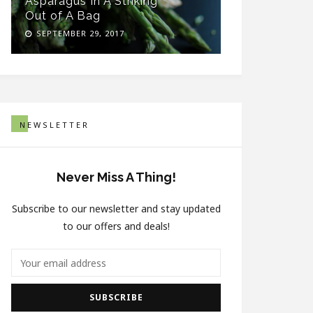
Asparagus In A Striking
Healthy Sn
Out of A Bag
Thick Woo
SEPTEMBER 29, 2017
SEPTEMBER 
NEWSLETTER
Never Miss A Thing!
Subscribe to our newsletter and stay updated
to our offers and deals!