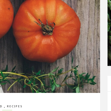
,
D
RECIPES