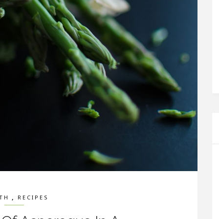
,
TH
RECIPES