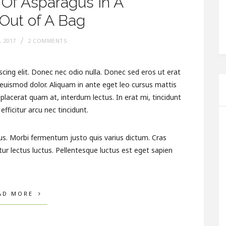
o Of Asparagus In A
Top Recipes For
Preparing Green Beans
 Out of A Bag
SEPTEMBER 26, 2017
, 2017
2 COMMENTS
cing elit. Donec nec odio nulla. Donec sed eros ut erat
t euismod dolor. Aliquam in ante eget leo cursus mattis
lacerat quam at, interdum lectus. In erat mi, tincidunt
efficitur arcu nec tincidunt.
us. Morbi fermentum justo quis varius dictum. Cras
tur lectus luctus. Pellentesque luctus est eget sapien
AD MORE