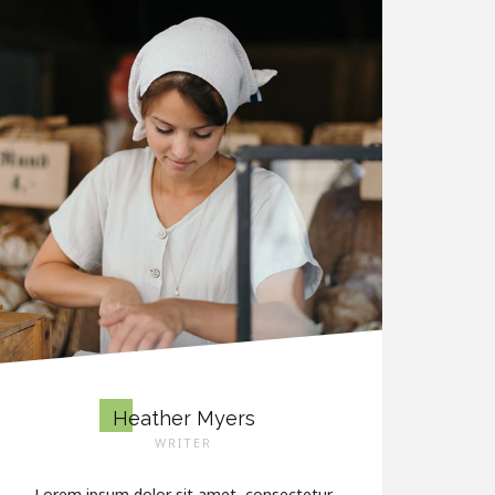
Heather Myers
WRITER
Lorem ipsum dolor sit amet, consectetur